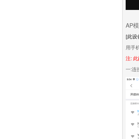
AP
[
此设
用手机
注: 
一:连接