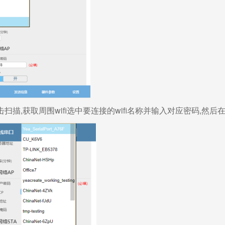
击扫描,获取周围wifi选中要连接的wifi名称并输入对应密码,然